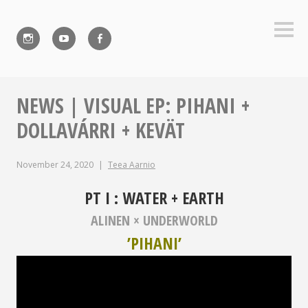
Skip
to
Sideb
content
Instagram
YouTube
Facebook
NEWS | VISUAL EP: PIHANI +
DOLLAVÁRRI + KEVÄT
November 24, 2020
Teea Aarnio
PT I : WATER + EARTH
ALINEN × UNDERWORLD
’PIHANI’