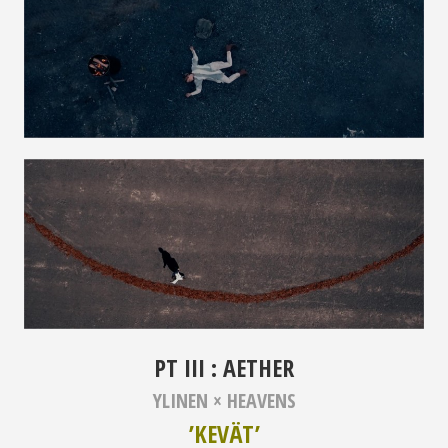
PT III : AETHER
YLINEN ×
HEAVENS
’KEVÄT’