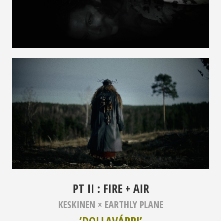
PT II : FIRE + AIR
KESKINEN × EARTHLY PLANE
’DOLLAVÁRRI’